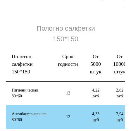
Полотно салфетки
150*150
Полотно
Срок
От
От
салфетки
годности
5000
10000
150*150
штук
штук
Гигиеническая
4,22
2,82
12
80*60
руб
руб
Антибактериальная
4,33
2,94
12
80*60
руб
руб