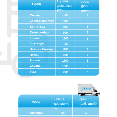
Сумма
срок,
город
доставки,
(раб.
руб.
дней)
1200
4
Москва
Санкт-Петербург
1200
5
Волгоград
5
1100
Екатеринбург
1
900
Казань
1700
5
Краснодар
1200
5
Нижний Новгород
1150
5
Пермь
900
2
Ростов
1300
5
Самара
1000
3
Уфа
4
900
Сумма
срок,
город
доставки,
(раб. дней)
руб.
Челябинск
3
900