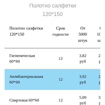
Полотно салфетки
120*150
Полотно салфетки
Срок
От
От
120*150
годности
5000
100
штук
шту
Гигиеническая
3,82
2,5
12
60*60
руб
ру
Антибактериальная
3,92
2,6
12
60*60
руб
ру
5,00
3,7
Спиртовая 60*60
12
руб
ру