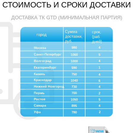
СТОИМОСТЬ И СРОКИ ДОСТАВКИ
ДОСТАВКА ТК GTD (МИНИМАЛЬНАЯ ПАРТИЯ)
Сумма
срок,
город
доставки,
(раб.
руб.
дней)
980
4
Москва
Санкт-Петербург
1060
5
Волгоград
4
1000
Екатеринбург
1
590
Казань
750
4
Краснодар
1040
6
Нижний Новгород
730
4
Пермь
700
2
Ростов
1050
5
Самара
895
4
Уфа
2
780