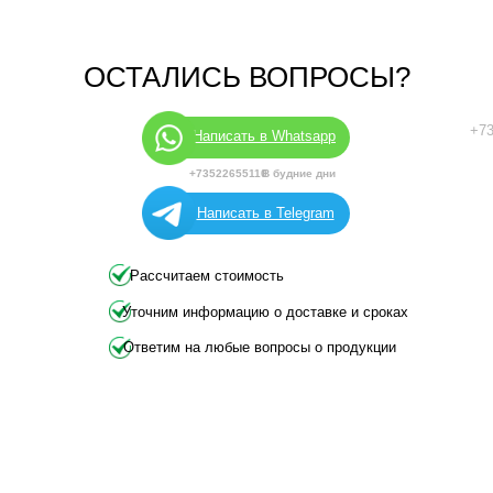
ОСТАЛИСЬ ВОПРОСЫ?
+73
Написать в Whatsapp
+73522655110
В будние дни
Написать в Telegram
Рассчитаем стоимость
Уточним информацию о доставке и сроках
Ответим на любые вопросы о продукции