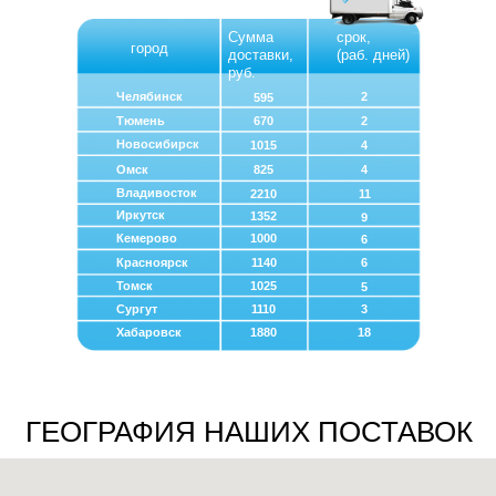
Сумма
срок,
город
доставки,
(раб. дней)
руб.
Челябинск
2
595
Тюмень
670
2
Новосибирск
1015
4
Омск
825
4
Владивосток
2210
11
Иркутск
1352
9
Кемерово
1000
6
Красноярск
1140
6
Томск
1025
5
Сургут
1110
3
Хабаровск
1880
18
ГЕОГРАФИЯ НАШИХ ПОСТАВОК