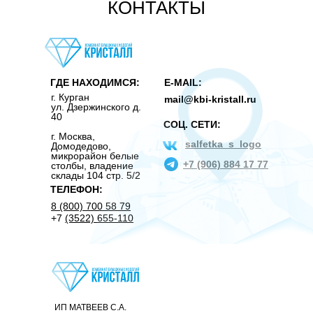
КОНТАКТЫ
ГДЕ НАХОДИМСЯ:
E-MAIL:
г. Курган
mail@kbi-kristall.ru
ул. Дзержинского д.
40
СОЦ. СЕТИ:
г. Москва
,
salfetka_s_logo
Домодедово,
микрорайон белые
+7 (906) 884 17 77
столбы, владение
склады 104 стр. 5/2
ТЕЛЕФОН:
8 (800) 700 58 79
+7
(3522) 655-110
ИП МАТВЕЕВ С.А.